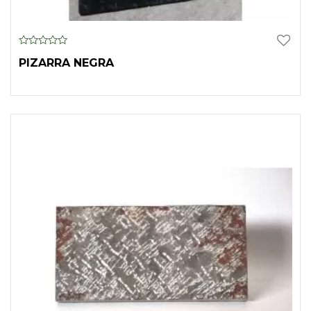
0
PIZARRA NEGRA
o
u
t
o
f
5