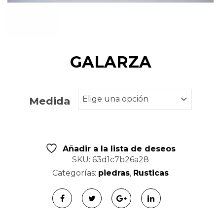
t
i
o
GALARZA
n
Medida
Añadir a la lista de deseos
SKU:
63d1c7b26a28
Categorías:
piedras
,
Rusticas