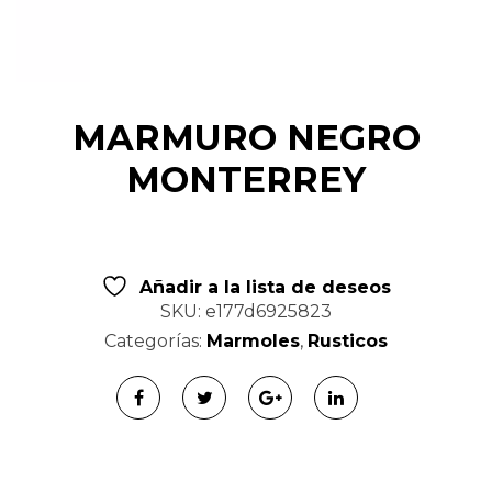
t
i
o
MARMURO NEGRO
n
MONTERREY
Añadir a la lista de deseos
SKU:
e177d6925823
Categorías:
Marmoles
,
Rusticos