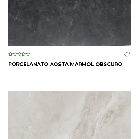
0
PORCELANATO AOSTA MARMOL OBSCURO
o
u
t
o
f
5