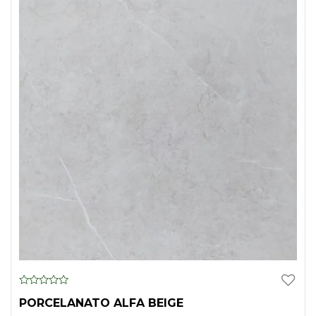
0
PORCELANATO ALFA BEIGE
o
u