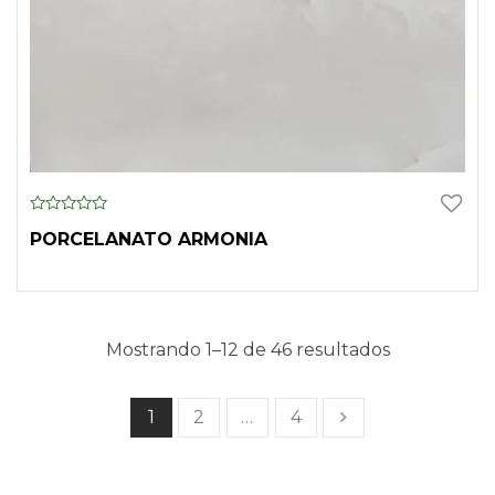
0
PORCELANATO ARMONIA
o
u
t
o
f
5
Mostrando 1–12 de 46 resultados
1
2
…
4