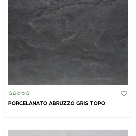
0
PORCELANATO ABRUZZO GRIS TOPO
o
u
t
o
f
5