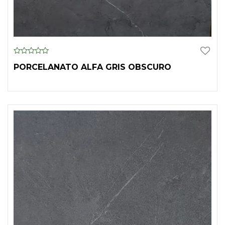
0
PORCELANATO ALFA GRIS OBSCURO
o
u
t
o
f
5