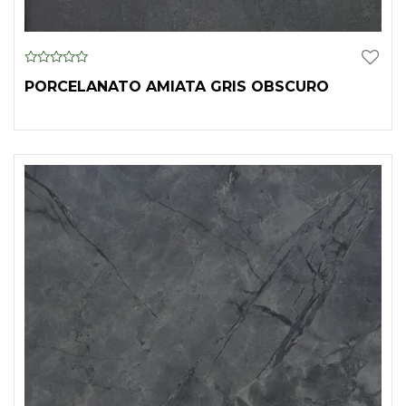
0
PORCELANATO AMIATA GRIS OBSCURO
o
u
t
o
f
5