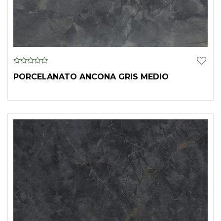
0
PORCELANATO ANCONA GRIS MEDIO
o
u
t
o
f
5